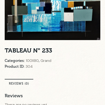
TABLEAU N° 233
100X80
Grand
Categories:
,
304
Product ID:
REVIEWS (0)
Reviews
There are no reviews yet.