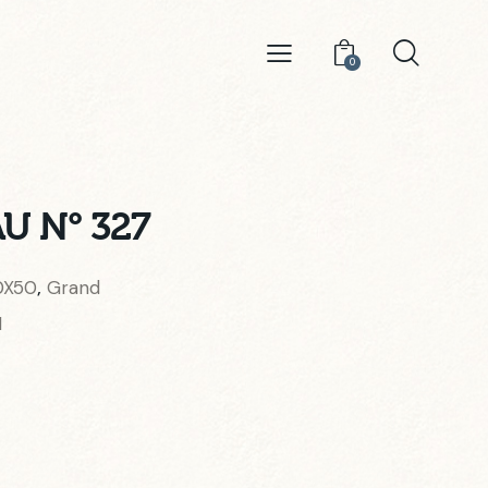
0
U N° 327
0X50
Grand
,
1