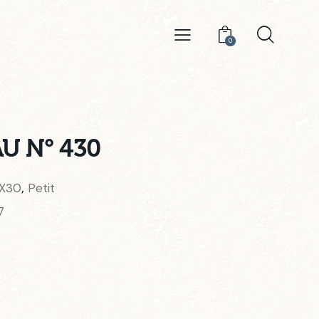
0
U N° 430
X30
Petit
,
7