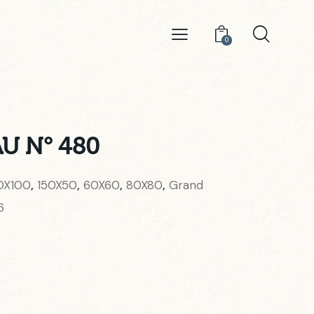
0
U N° 480
0X100
150X50
60X60
80X80
Grand
,
,
,
,
6